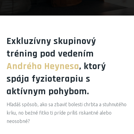
Exkluzívny skupinový
tréning pod vedením
Andrého Heynesa
, ktorý
spája fyzioterapiu s
aktívnym pohybom.
Hľadáš spôsob, ako sa zbaviť bolesti chrbta a stuhnutého
krku, no bežné fitko ti príde príliš riskantné alebo
neosobné?