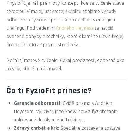
PhysioFit je náš prémiový koncept, kde sa cvičenie stáva
terapiou. V malej, uzavretej skupine spájame výhody
odborného fyzioterapeutického dohľadu s energiou
tréningu. Pod vedením
Andrého Heynesa
sa naučíš
overené pohyby a techniky, ktoré okamžite uľavia tvojej
krčnej chrbtici a spevnia stred tela.
Nečakaj masové cvičenie. Čakaj precíznosť, odborné oko
a cviky, ktoré majú zmysel.
Čo ti FyzioFit prinesie?
Garancia odbornosti:
Cvičíš priamo s Andrém
Heyesom. Využívaš jeho know-how z fyzioterapie
aplikované do plynulého tréningu.
Zdravý chrbát a krk:
Špeciálne zostavená zostava