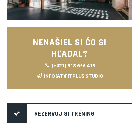
NENAŠIEL SI ČO SI
HĽADAL?
(+421) 918 656 415
INFO(AT)FITPLUS.STUDIO
REZERVUJ SI TRÉNING