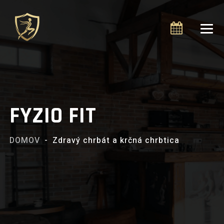
O NÁS
SKUPINOVÉ CVIČENIA
FYZIO FIT
DETSKÉ TRÉNINGY
DOMOV
-
Zdravý chrbát a krčná chrbtica
WORKSHOPY
KARIÉRA
BLOG
KONTAKT