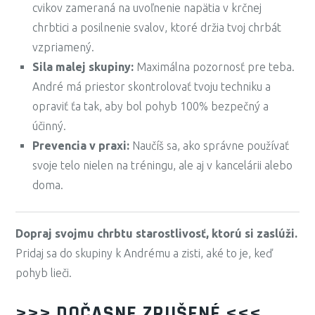
cvikov zameraná na uvoľnenie napätia v krčnej
chrbtici a posilnenie svalov, ktoré držia tvoj chrbát
vzpriamený.
Sila malej skupiny:
Maximálna pozornosť pre teba.
André má priestor skontrolovať tvoju techniku a
opraviť ťa tak, aby bol pohyb 100% bezpečný a
účinný.
Prevencia v praxi:
Naučíš sa, ako správne používať
svoje telo nielen na tréningu, ale aj v kancelárii alebo
doma.
Dopraj svojmu chrbtu starostlivosť, ktorú si zaslúži.
Pridaj sa do skupiny k Andrému a zisti, aké to je, keď
pohyb lieči.
>>> DOČASNE ZRUŠENÉ <<<